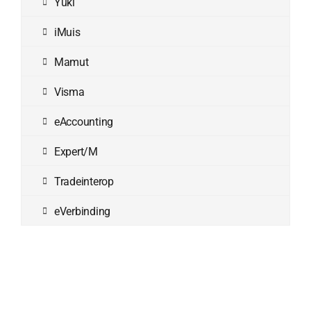
Yuki
iMuis
Mamut
Visma
eAccounting
Expert/M
Tradeinterop
eVerbinding