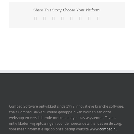
Share This Story, Choose Your Platform!
Facebook
X
Reddit
LinkedIn
Tumblr
Pinterest
Vk
Email
Compad Software ontwikkelt sinds 1995 innovatieve branche software,
zoals Compad Bakkerij, welke gekoppeld kan worden aan onze
webshop en verschillende merken en type kassasystemen. Tevens
ontwikkelen wij oplossingen voor de horeca, detailhandel en de zorg.
Voor meer informatie kijk op onze bedrijf website
www.compad.nl