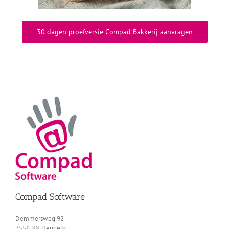
30 dagen proefversie Compad Bakkerij aanvragen
Compad Software
Demmersweg 92
7556 BN Hengelo