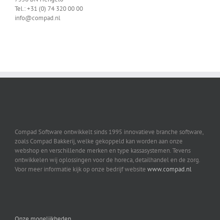
Tel.: +31 (0) 74 320 00 00
info@compad.nl
Compad Software ontwikkelt sinds 1995 innovatieve branche software,
zoals Compad Bakkerij, welke gekoppeld kan worden aan onze
webshop en verschillende merken en type kassasystemen. Tevens
ontwikkelen wij oplossingen voor de horeca, detailhandel en de zorg.
Voor meer informatie kijk op onze bedrijf website
www.compad.nl
Onze mogelijkheden