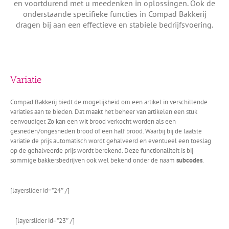
en voortdurend met u meedenken in oplossingen. Ook de
onderstaande specifieke functies in Compad Bakkerij
dragen bij aan een effectieve en stabiele bedrijfsvoering.
Variatie
Compad Bakkerij biedt de mogelijkheid om een artikel in verschillende
variaties aan te bieden. Dat maakt het beheer van artikelen een stuk
eenvoudiger. Zo kan een wit brood verkocht worden als een
gesneden/ongesneden brood of een half brood. Waarbij bij de laatste
variatie de prijs automatisch wordt gehalveerd en eventueel een toeslag
op de gehalveerde prijs wordt berekend. Deze functionaliteit is bij
sommige bakkersbedrijven ook wel bekend onder de naam
subcodes
.
[layerslider id=”24″ /]
[layerslider id=”23″ /]