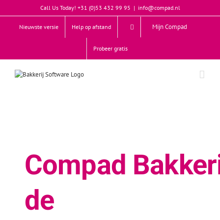
Skip
Call Us Today! +31 (0)53 432 99 95
|
info@compad.nl
to
content
Mijn Compad
Nieuwste versie
Help op afstand
Probeer gratis
Compad Bakkeri
de