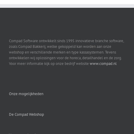
Compad Software ontwikkelt sinds 1995 innovatieve branche software,
zoals Compad Bakkerij, welke gekoppeld kan worden aan onze
webshop en verschillende merken en type kassasystemen. Tevens
ontwikkelen wij oplossingen voor de horeca, detailhandel en de zorg.
Voor meer informatie kijk op onze bedrijf website
www.compad.nl
Onze mogelijkheden
De Compad Webshop