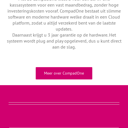
kassasysteem voor een vast maandbedrag, zonder hoge
investeringskosten vooraf. CompadOne bestaat uit slimme
software en moderne hardware welke draait in een Cloud
platform, zodat u altijd verzekerd bent van de laatste
updates.
Daarnaast krijgt u 3 jaar garantie op de hardware. Het
systeem wordt plug and play opgeleverd, dus u kunt direct
aan de slag.
Meer over CompadOne