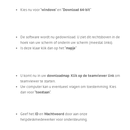
Kies nu voor “
windows
” en “
Download
64-bit
“
De software wordt nu gedownload. U ziet dit rechtsboven in de
hoek van uw scherm of onderin uw scherm (meestal links).
Is deze klaar klik dan op het “
mapje
“
U komt nu in uw
downloadmap
.
Klik op de teamviewer link
om
teamviewer te starten.
Uw computer kan u eventueel vragen om toestemming. Kies
dan voor “
toestaan
“.
Geef het
ID
en
Wachtwoord
door aan onze
helpdeskmedewerker voor ondersteuning.