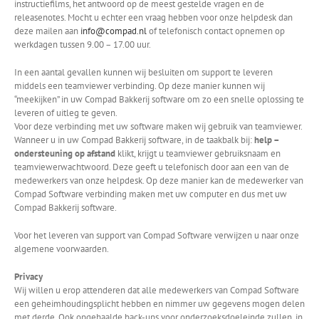
instructiefilms, het antwoord op de meest gestelde vragen en de
releasenotes. Mocht u echter een vraag hebben voor onze helpdesk dan
deze mailen aan
info@compad.nl
of telefonisch contact opnemen op
werkdagen tussen 9.00 – 17.00 uur.
In een aantal gevallen kunnen wij besluiten om support te leveren
middels een teamviewer verbinding. Op deze manier kunnen wij
“meekijken” in uw Compad Bakkerij software om zo een snelle oplossing te
leveren of uitleg te geven.
Voor deze verbinding met uw software maken wij gebruik van teamviewer.
Wanneer u in uw Compad Bakkerij software, in de taakbalk bij:
help –
ondersteuning op afstand
klikt, krijgt u teamviewer gebruiksnaam en
teamviewerwachtwoord. Deze geeft u telefonisch door aan een van de
medewerkers van onze helpdesk. Op deze manier kan de medewerker van
Compad Software verbinding maken met uw computer en dus met uw
Compad Bakkerij software.
Voor het leveren van support van Compad Software verwijzen u naar onze
algemene voorwaarden.
Privacy
Wij willen u erop attenderen dat alle medewerkers van Compad Software
een geheimhoudingsplicht hebben en nimmer uw gegevens mogen delen
met derde. Ook opgehaalde back-ups voor onderzoeksdoeleinde zullen, in