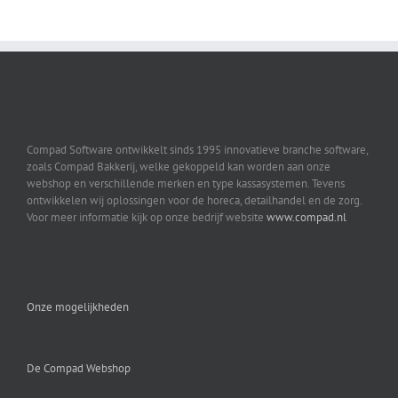
Compad Software ontwikkelt sinds 1995 innovatieve branche software,
zoals Compad Bakkerij, welke gekoppeld kan worden aan onze
webshop en verschillende merken en type kassasystemen. Tevens
ontwikkelen wij oplossingen voor de horeca, detailhandel en de zorg.
Voor meer informatie kijk op onze bedrijf website
www.compad.nl
Onze mogelijkheden
De Compad Webshop