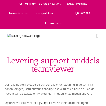
Skip
Call Us Today! +31 (0)53 432 99 95
|
info@compad.nl
to
content
Mijn Compad
Nieuwste versie
Help op afstand
Probeer gratis
Levering support middels
teamviewer
Compad Bakkerij biedt u 24 uur per dag ondersteuning in de vorm van
handleidingen, instructiefilms handige tips & trucs en houden u op de
hoogte van de laatste ontwikkelingen middels onze nieuwsbrieven.
Op onze website vindt u bij
support
diverse themahandleidingen,