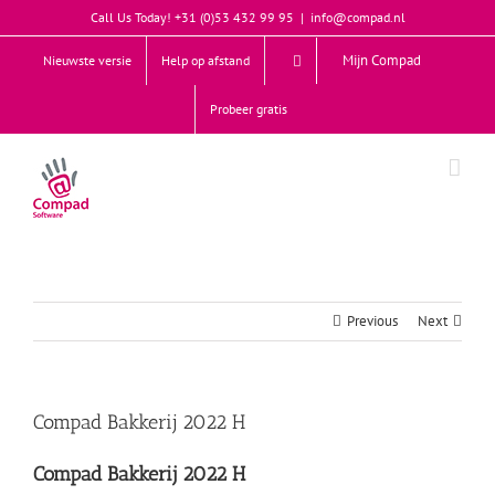
Skip
Call Us Today! +31 (0)53 432 99 95
|
info@compad.nl
to
content
Mijn Compad
Nieuwste versie
Help op afstand
Probeer gratis
Previous
Next
Compad Bakkerij 2022 H
Compad Bakkerij 2022 H