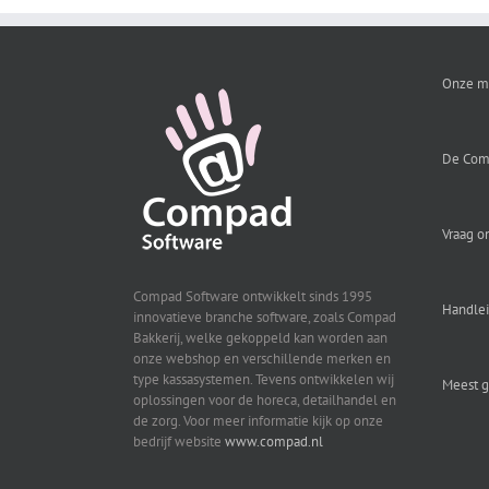
Onze m
De Com
Vraag o
Compad Software ontwikkelt sinds 1995
Handle
innovatieve branche software, zoals Compad
Bakkerij, welke gekoppeld kan worden aan
onze webshop en verschillende merken en
type kassasystemen. Tevens ontwikkelen wij
Meest g
oplossingen voor de horeca, detailhandel en
de zorg. Voor meer informatie kijk op onze
bedrijf website
www.compad.nl