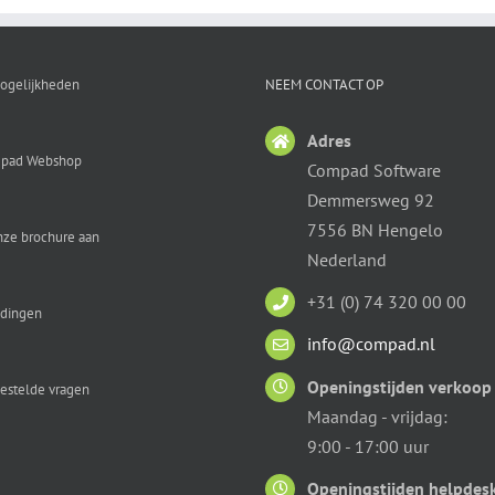
ogelijkheden
NEEM CONTACT OP
Adres
pad Webshop
Compad Software
Demmersweg 92
7556 BN Hengelo
nze brochure aan
Nederland
+31 (0) 74 320 00 00
idingen
info@compad.nl
Openingstijden verkoop
estelde vragen
Maandag - vrijdag:
9:00 - 17:00 uur
Openingstijden helpdes