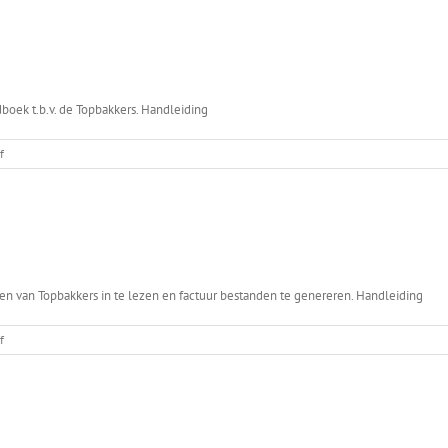
boek t.b.v. de Topbakkers. Handleiding
on
f
Topbakkers
MUM
Implementatie
den van Topbakkers in te lezen en factuur bestanden te genereren. Handleiding
on
f
Topbakkers
bestandsformaat