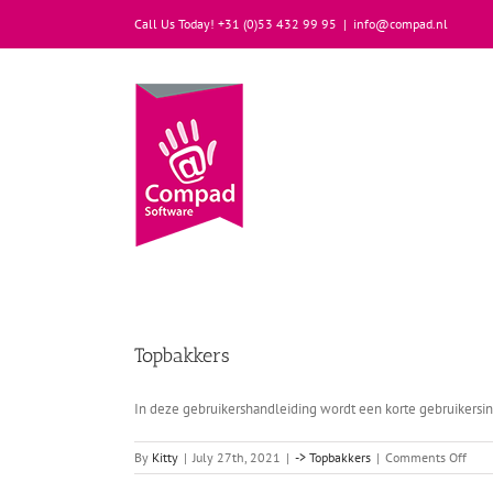
Skip
Call Us Today! +31 (0)53 432 99 95
|
info@compad.nl
to
content
Topbakkers
In deze gebruikershandleiding wordt een korte gebruikersin
on
By
Kitty
|
July 27th, 2021
|
-> Topbakkers
|
Comments Off
Topb