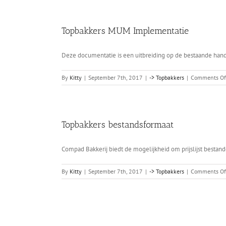
Topbakkers MUM Implementatie
Deze documentatie is een uitbreiding op de bestaande hand
By
Kitty
|
September 7th, 2017
|
-> Topbakkers
|
Comments Of
Topbakkers bestandsformaat
Compad Bakkerij biedt de mogelijkheid om prijslijst bestan
By
Kitty
|
September 7th, 2017
|
-> Topbakkers
|
Comments Of