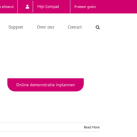
Mijn Compad
p afstand
Probeer gratis
Support
Over ons
Contact
Online demonstratie inplannen
Read More