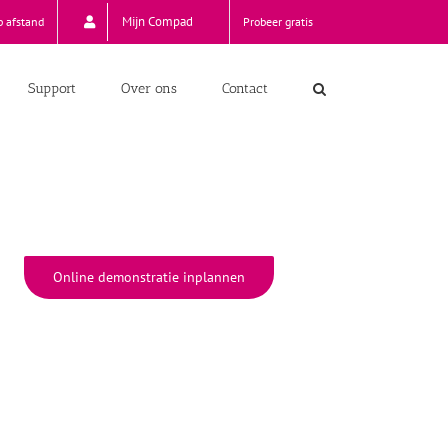
Mijn Compad
p afstand
Probeer gratis
Support
Over ons
Contact
Online demonstratie inplannen