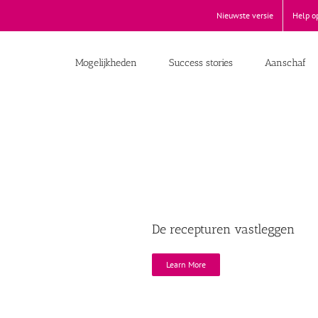
Nieuwste versie
Help o
Mogelijkheden
Success stories
Aanschaf
De recepturen vastleggen
Learn More