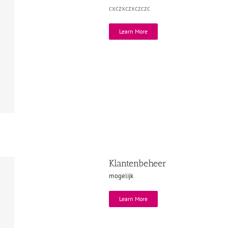
cxczxczxczczc
Learn More
Klantenbeheer
mogelijk
Learn More