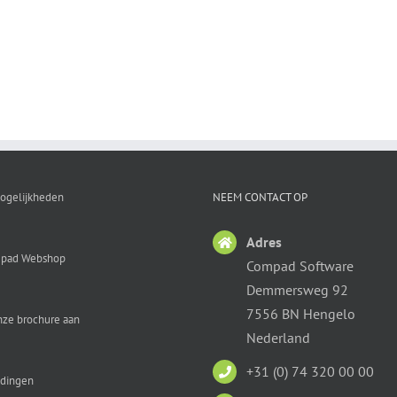
ogelijkheden
NEEM CONTACT OP
Adres
pad Webshop
Compad Software
Demmersweg 92
7556 BN Hengelo
nze brochure aan
Nederland
+31 (0) 74 320 00 00
idingen