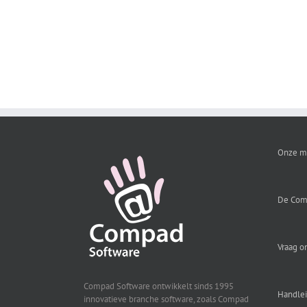
Onze m
De Com
Vraag o
Compad Software ontwikkelt sinds 1995
Handle
innovatieve branche software, zoals Compad