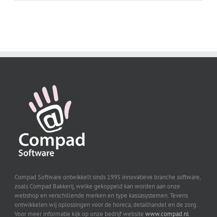
Compad Software ontwikkelt sinds 1995 innovatieve branche software,
zoals Compad Bakkerij, welke gekoppeld kan worden aan onze
webshop en verschillende merken en type kassasystemen. Tevens
ontwikkelen wij oplossingen voor de horeca, detailhandel en de zorg.
Voor meer informatie kijk op onze bedrijf website
www.compad.nl