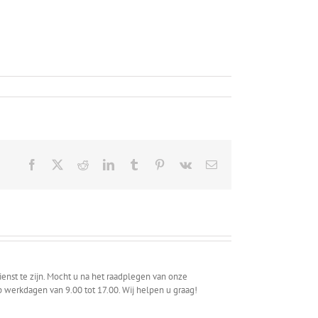
Facebook
X
Reddit
LinkedIn
Tumblr
Pinterest
Vk
Email
ienst te zijn. Mocht u na het raadplegen van onze
p werkdagen van 9.00 tot 17.00. Wij helpen u graag!