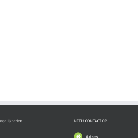
Etiketrecept
vs
Variaties
productierecept
ogelijkheden
NEEM CONTACT OP
Adres