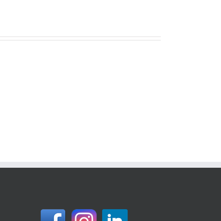
Verpakte
Gesorteerd
producten
product