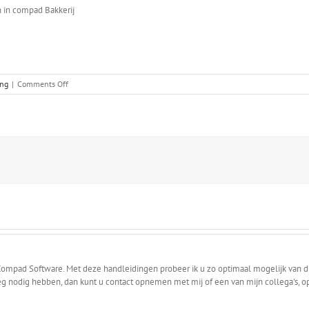
n in compad Bakkerij
on
ing
|
Comments Off
Artikelen
aanmaken
j Compad Software. Met deze handleidingen probeer ik u zo optimaal mogelijk van d
eg nodig hebben, dan kunt u contact opnemen met mij of een van mijn collega's, o