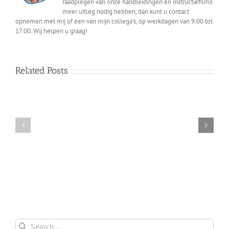
raadplegen van onze handleidingen en instructiefilms
meer uitleg nodig hebben, dan kunt u contact
opnemen met mij of een van mijn collega's, op werkdagen van 9.00 tot
17.00. Wij helpen u graag!
Related Posts
Ontwerpstudio
Etiketrecept
Etiket
vs
aanpassen
productierecept
Search