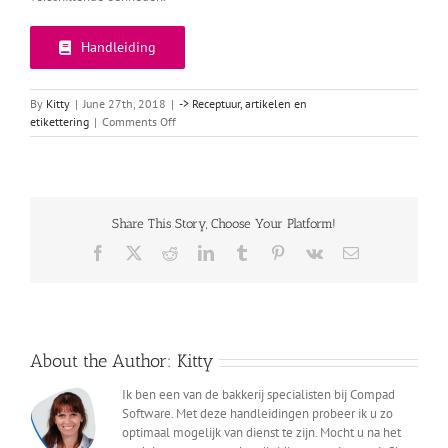
Handleiding
By
Kitty
|
June 27th, 2018
|
-> Receptuur, artikelen en
on
etikettering
|
Comments Off
Verpakte
producten
Share This Story, Choose Your Platform!
Facebook
X
Reddit
LinkedIn
Tumblr
Pinterest
Vk
Email
About the Author:
Kitty
Ik ben een van de bakkerij specialisten bij Compad
Software. Met deze handleidingen probeer ik u zo
optimaal mogelijk van dienst te zijn. Mocht u na het