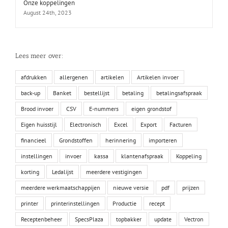
Onze koppelingen
August 24th, 2023
Lees meer over:
afdrukken
allergenen
artikelen
Artikelen invoer
back-up
Banket
bestellijst
betaling
betalingsafspraak
Brood invoer
CSV
E-nummers
eigen grondstof
Eigen huisstijl
Electronisch
Excel
Export
Facturen
financieel
Grondstoffen
herinnering
importeren
instellingen
invoer
kassa
klantenafspraak
Koppeling
korting
Ledalijst
meerdere vestigingen
meerdere werkmaatschappijen
nieuwe versie
pdf
prijzen
printer
printerinstellingen
Productie
recept
Receptenbeheer
SpecsPlaza
topbakker
update
Vectron