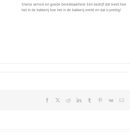
Snelle service en goede bereikbaarheid. Een bedrijf dat weet hoe
het in de bakkerij hoe het in de bakkerij werkt en dat is prettig!
j
en
Facebook
X
Reddit
LinkedIn
Tumblr
Pinterest
Vk
Ema