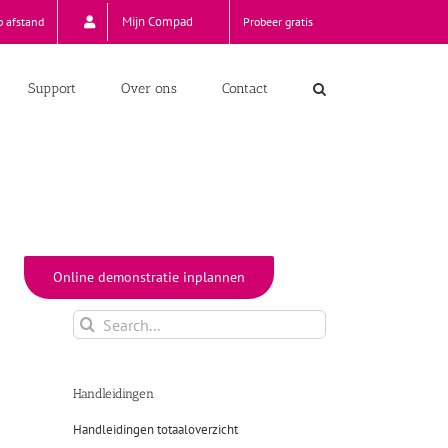
Mijn Compad
p afstand
Probeer gratis
Support
Over ons
Contact
Online demonstratie inplannen
Search
for:
Handleidingen
Handleidingen totaaloverzicht