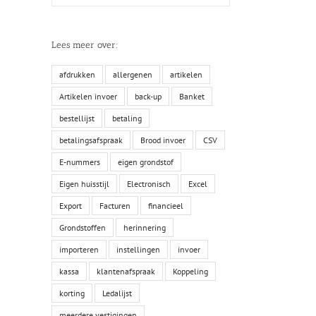
Lees meer over:
afdrukken
allergenen
artikelen
Artikelen invoer
back-up
Banket
bestellijst
betaling
betalingsafspraak
Brood invoer
CSV
E-nummers
eigen grondstof
Eigen huisstijl
Electronisch
Excel
Export
Facturen
financieel
Grondstoffen
herinnering
importeren
instellingen
invoer
kassa
klantenafspraak
Koppeling
korting
Ledalijst
meerdere vestigingen