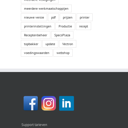
meerdere werkmaatschappijen
nieuwe versie
pdf
prijzen
printer
printerinstellingen
Productie
recept
Receptenbeheer
SpecsPlaza
topbakker
update
Vectron
voedingswaarden
webshop
Support tarieven