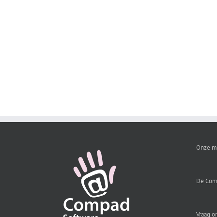
Onze m
De Com
Vraag o