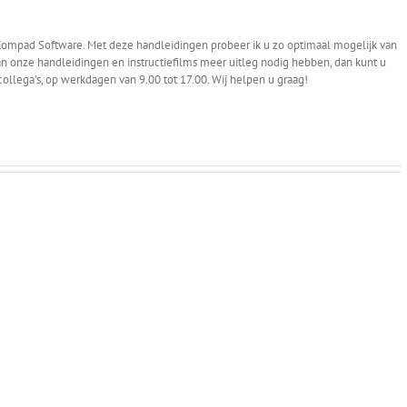
j Compad Software. Met deze handleidingen probeer ik u zo optimaal mogelijk van
van onze handleidingen en instructiefilms meer uitleg nodig hebben, dan kunt u
llega's, op werkdagen van 9.00 tot 17.00. Wij helpen u graag!
Bakkerij
Bakkerij
van
Voncken
Gils