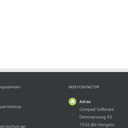
ogelijkheden
NEEM CONTACT OP
Adres
pad Webshop
Compad Software
Demmersweg 92
7556 BN Hengelo
nze brochure aan