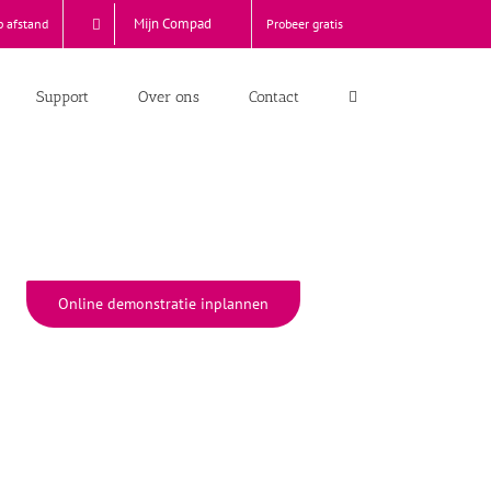
Mijn Compad
p afstand
Probeer gratis
Support
Over ons
Contact
Online demonstratie inplannen