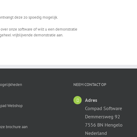
 ontvangt deze zo spoedig mogelijk.
over onze software of wilt u een demonstratie
geheel vrijblijvende demonstratie aan.
ogelijkheden
NEEM CONTACT OP
Adres
pad Webshop
Compad Software
Demmersweg 92
7556 BN Hengelo
nze brochure aan
Nederland